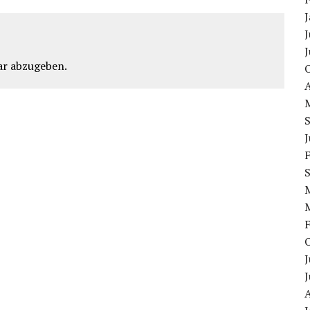
J
J
r abzugeben.
J
J
J
A