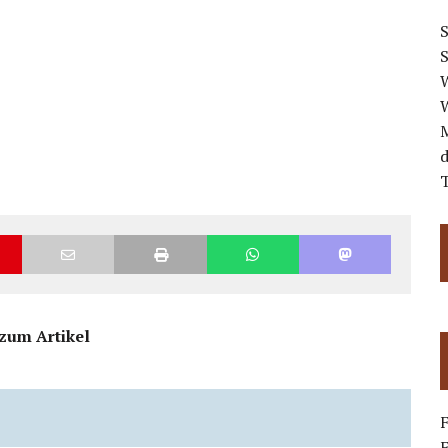
S
W
W
d
T
zum Artikel