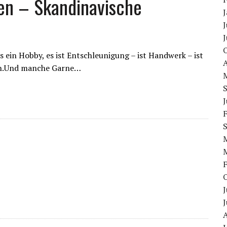
en – Skandinavische
J
J
 ein Hobby, es ist Entschleunigung – ist Handwerk – ist
ten.Und manche Garne…
J
J
J
A