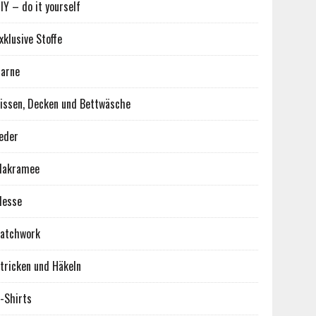
IY – do it yourself
xklusive Stoffe
arne
issen, Decken und Bettwäsche
eder
Makramee
Messe
atchwork
tricken und Häkeln
-Shirts