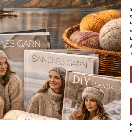
S
W
W
d
T