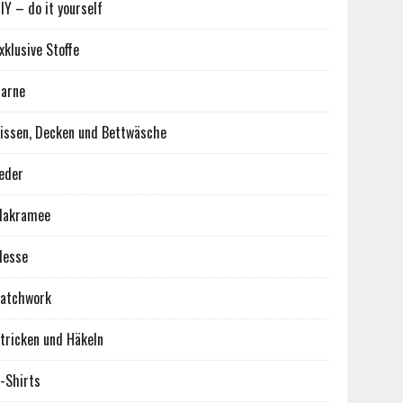
IY – do it yourself
xklusive Stoffe
arne
issen, Decken und Bettwäsche
eder
Makramee
Messe
atchwork
tricken und Häkeln
-Shirts